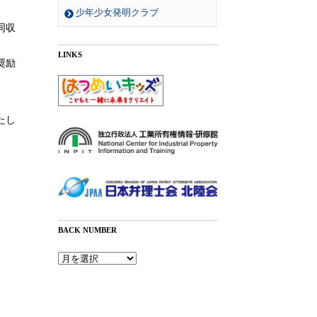
少年少女発明クラブ
同収
LINKS
奨励
たし
BACK NUMBER
Back
Number