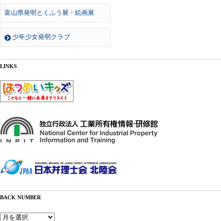
富山県発明とくふう展・絵画展
少年少女発明クラブ
LINKS
BACK NUMBER
Back