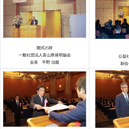
開式の辞
一般社団法人富山県発明協会
公益
会長 平野 治親
副会