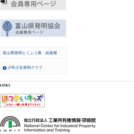
富山県発明とくふう展・絵画展
少年少女発明クラブ
LINKS