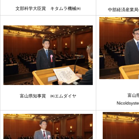
文部科学大臣賞 キタムラ機械㈱
中部経済産業局
富山
富山県知事賞 ㈱エムダイヤ
Nicolds