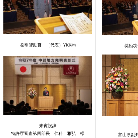
発明奨励賞 （代表）YKK㈱
奨励功
来賓祝辞
特許庁審査第四部長 仁科 雅弘 様
富山県副