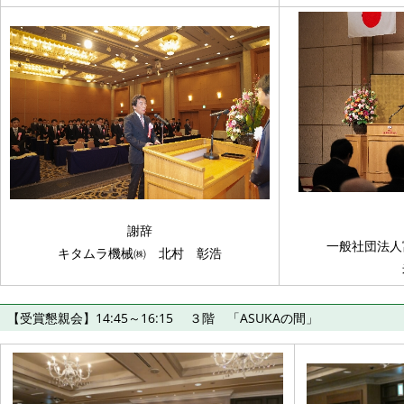
謝辞
一般社団法
キタムラ機械㈱ 北村 彰浩
【受賞懇親会】14:45～16:15 ３階 「ASUKAの間」