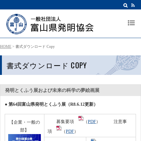
HOME
>
書式ダウンロード Copy
書式ダウンロード COPY
発明とくふう展および未来の科学の夢絵画展
● 第64回富山県発明とくふう展（R8.6.12更新）
募集要項
（
PDF
） 注意事
【企業・一般の
部】
項
（
PDF
）