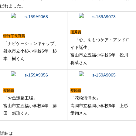
ばれました。
優秀賞
特許庁長官賞
「「心」をもつケア・アンドロ
「ナビゲーションキャップ」
イド誕生」
射水市立小杉小学校6年 杉
富山市立五福小学校6年
役川
本 樹くん
聡菜さん
奨励賞
奨励賞
「お魚迷路工場」
「花粉清浄木」
富山市立五福小学校4年
藤
高岡市立福岡小学校6年
上杉
田 魁琉くん
愛翔さん
詳細は