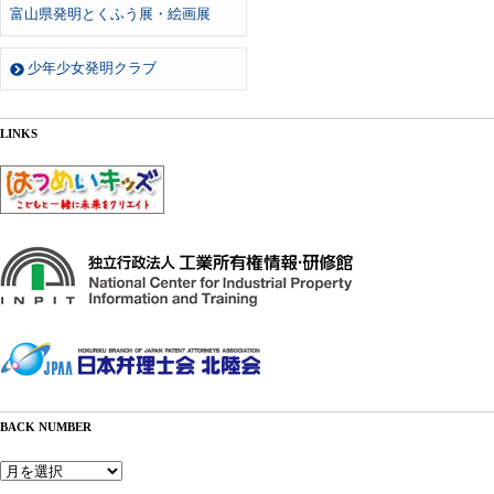
富山県発明とくふう展・絵画展
少年少女発明クラブ
LINKS
BACK NUMBER
Back