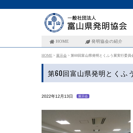
HOME
発明協会の紹介
HOME
>
展示会
>
第60回富山県発明とくふう展実行委員
第60回富山県発明とくふ
2022年12月13日
展示会