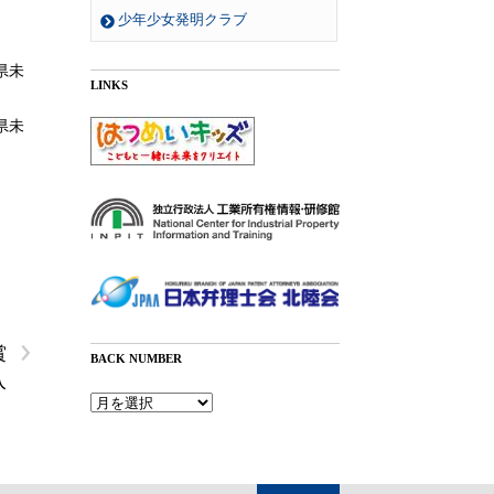
少年少女発明クラブ
県未
LINKS
県未
›
賞
BACK NUMBER
入
！
Back
Number