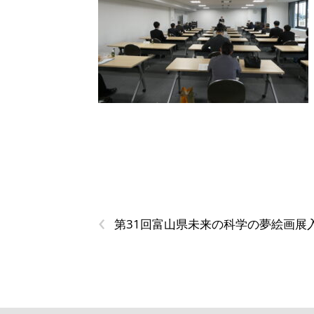
‹
第31回富山県未来の科学の夢絵画展