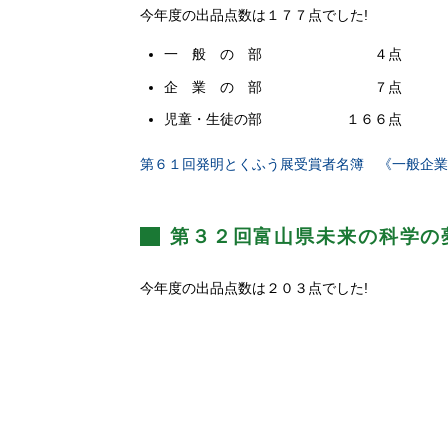
今年度の出品点数は１７７点でした!
一 般 の 部 ４点
企 業 の 部 ７点
児童・生徒の部 １６６点
第６１回発明とくふう展受賞者名簿 《一般企業
第３２回富山県未来の科学の
今年度の出品点数は２０３点でした!