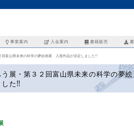
事業案内
入会案内
書籍販売
書
回富山県未来の科学の夢絵画展 入賞作品が決定しました!!
ふう展・第３２回富山県未来の科学の夢絵
した!!
展