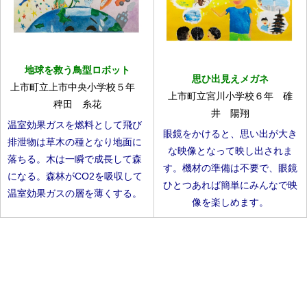
地球を救う鳥型ロボット
思ひ出見えメガネ
上市町立上市中央小学校５年
上市町立宮川小学校６年 碓
稗田 糸花
井 陽翔
温室効果ガスを燃料として飛び
眼鏡をかけると、思い出が大き
排泄物は草木の種となり地面に
な映像となって映し出されま
落ちる。木は一瞬で成長して森
す。機材の準備は不要で、眼鏡
になる。森林がCO2を吸収して
ひとつあれば簡単にみんなで映
温室効果ガスの層を薄くする。
像を楽しめます。