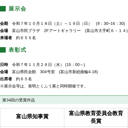
展示会
会期
令和７年１０月１８日（土）～１９日（日） (9：30~16：30)
会場
富山市民プラザ 2Fアートギャラリー (
富山市大手町６－１４
)
来場者
約６５５名
表彰式
日時
令和７年１１月２６日（水） (15：00～)
会場
富山県民会館 304号室 (富山市新総曲輪4-18)
出席者
約６５名
※展示会等は、発明とくふう展と同時開催です。
第34回の受賞作品
富山県教育委員会教育
富山県知事賞
長賞