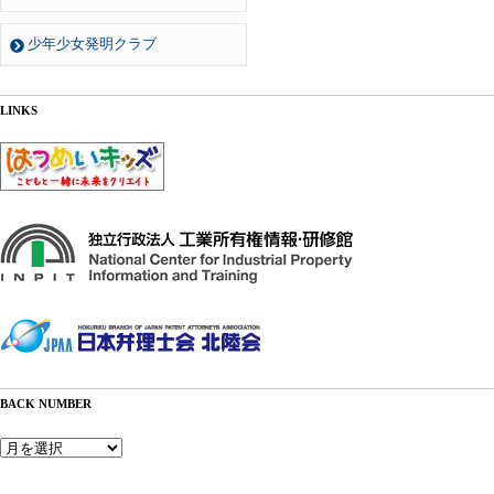
少年少女発明クラブ
LINKS
BACK NUMBER
Back
Number