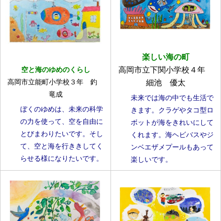
楽しい海の町
空と海のゆめのくらし
高岡市立下関小学校４年
高岡市立能町小学校３年 釣
細池 優太
竜成
未来では海の中でも生活で
ぼくのゆめは、未来の科学
きます。クラゲやタコ型ロ
の力を使って、空を自由に
ボットが海をきれいにして
とびまわりたいです。そし
くれます。海ヘビバスやジ
て、空と海を行ききしてく
ンベエザメプールもあって
らせる様になりたいです。
楽しいです。