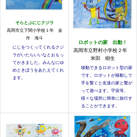
そらとぶにじクジラ
高岡市立下関小学校１年 金
作 海斗
ロボットの家 出動！
にじをつくってくれるクジ
高岡市立野村小学校２年
ラがいたらいいなとおもっ
米田 樹生
てかきました。みんなにゆ
移動できるロボット型の家
めときぼうをあたえてくれ
です。ロボットが移動して
ます。
手を繋ぐと友達の家と繋が
って遊べます。宇宙等、
様々な場所に簡単に旅行す
ることができます。