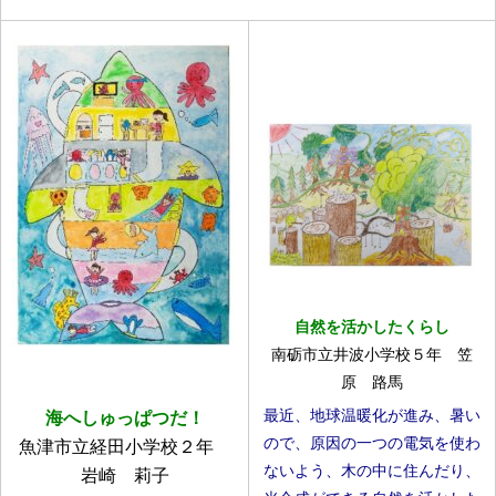
自然を活かしたくらし
南砺市立井波小学校５年 笠
原 路馬
最近、地球温暖化が進み、暑い
海へしゅっぱつだ！
ので、原因の一つの電気を使わ
魚津市立経田小学校２年
ないよう、木の中に住んだり、
岩崎 莉子