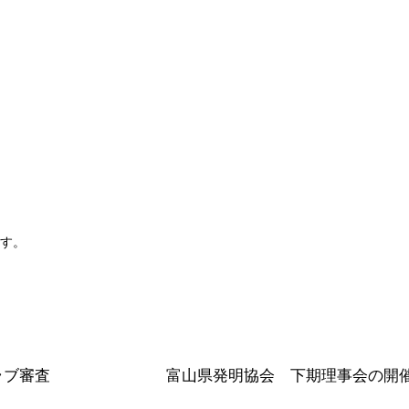
す。
ラブ審査
富山県発明協会 下期理事会の開