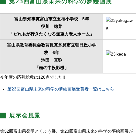
第23回富山県未来の科学の夢絵画展
富山県知事賞富山市立五福小学校 5年
役川 聡菜
「だれもが行きたくなる無重力老人ホーム」
富山県教育委員会教育長賞氷見市立朝日丘小学
校 6年
池田 直弥
「頭の中投影機」
今年度の応募総数は128点でした!!
第23回富山県未来の科学の夢絵画展受賞者一覧はこちら
展示会風景
第52回富山県発明とくふう展、第23回富山県未来の科学の夢絵画展が