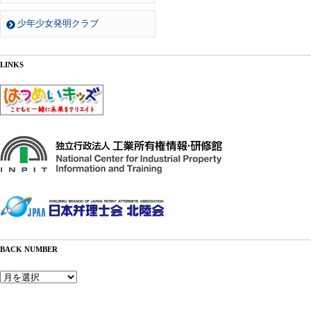
少年少女発明クラブ
LINKS
BACK NUMBER
Back
Number