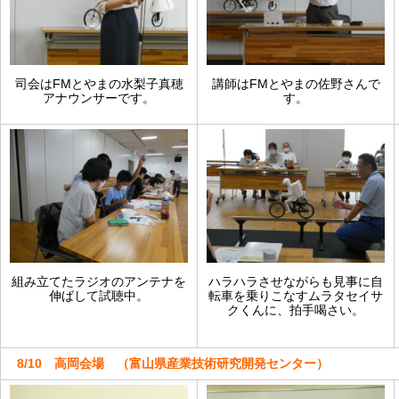
司会はFMとやまの水梨子真穂
講師はFMとやまの佐野さんで
アナウンサーです。
す。
組み立てたラジオのアンテナを
ハラハラさせながらも見事に自
伸ばして試聴中。
転車を乗りこなすムラタセイサ
クくんに、拍手喝さい。
8/10 高岡会場 （富山県産業技術研究開発センター）