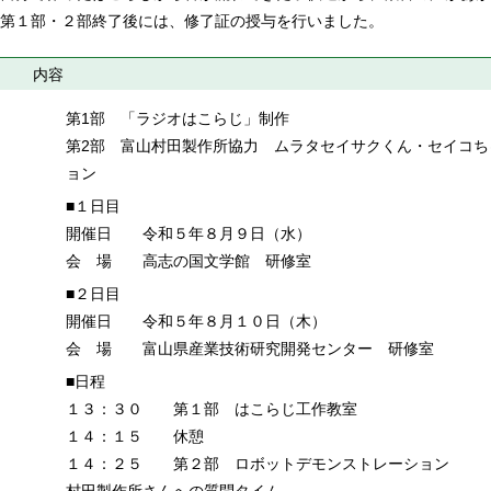
第１部・２部終了後には、修了証の授与を行いました。
内容
第1部 「ラジオはこらじ」制作
第2部 富山村田製作所協力 ムラタセイサクくん・セイコ
ョン
■１日目
開催日 令和５年８月９日（水）
会 場 高志の国文学館 研修室
■２日目
開催日 令和５年８月１０日（木）
会 場 富山県産業技術研究開発センター 研修室
■日程
１３：３０ 第１部 はこらじ工作教室
１４：１５ 休憩
１４：２５ 第２部 ロボットデモンストレーション