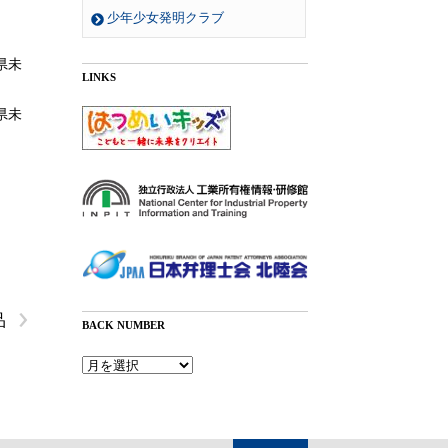
少年少女発明クラブ
県未
LINKS
県未
›
品
BACK NUMBER
Back
Number