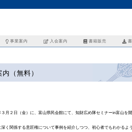
事業案内
入会案内
書籍販売
書
）
案内（無料）
年３月２日（金）に、富山県民会館にて、知財広め隊セミナーin富山を
。
に深く関係する意匠権について事例を紹介しつつ、初心者でもわかるよ