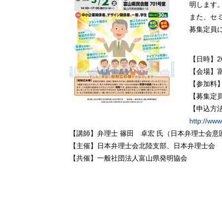
明します
また、セ
募集定員
【日時】
2
【会場】富
【参加料
【募集定員
【申込方法
http://www
【
講師
】弁理士 篠田 卓宏 氏（日本弁理士会
【主催】
日本弁理士会北陸支部、日本弁理士会
【
共催
】
一般社団法人富山県発明協会