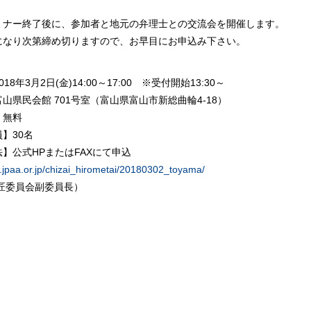
。
ミナー終了後に、参加者と地元の弁理士との交流会を開催します。
になり次第締め切りますので、お早目にお申込み下さい。
018年3月2日(金)14:00～17:00
※受付開始13:30～
山県民会館 701号室（富山県富山市新総曲輪4-18）
】無料
】30名
】公式HPまたはFAXにて申込
.jpaa.or.jp/chizai_hirometai/20180302_toyama/
意匠委員会副委員長）