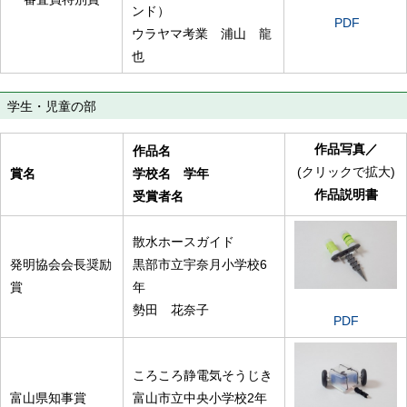
ンド）
PDF
ウラヤマ考業 浦山 龍
也
学生・児童の部
作品写真
／
作品名
(クリックで拡大)
賞名
学校名 学年
作品説明書
受賞者名
散水ホースガイド
発明協会会長奨励
黒部市立宇奈月小学校6
賞
年
勢田 花奈子
PDF
ころころ静電気そうじき
富山県知事賞
富山市立中央小学校2年