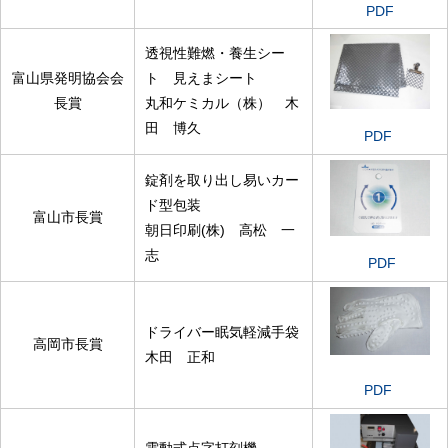
PDF
透視性難燃・養生シー
富山県発明協会会
ト 見えまシート
長賞
丸和ケミカル（株） 木
田 博久
PDF
錠剤を取り出し易いカー
ド型包装
富山市長賞
朝日印刷(株) 高松 一
志
PDF
ドライバー眠気軽減手袋
高岡市長賞
木田 正和
PDF