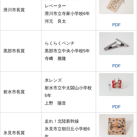
レベーター
滑川市長賞
滑川市立寺家小学校6年
河元 良太
PDF
らくらくペンチ
黒部市長賞
黒部市立中央小学校5年
寺﨑 雅隆
PDF
水レンズ
射水市立中太閤山小学校
射水市長賞
5年
上野 陽音
PDF
走れ！北陸新幹線
氷見市立朝日丘小学校6
氷見市長賞
年