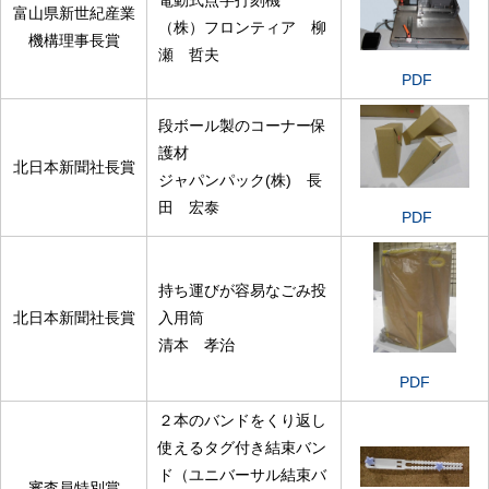
電動式点字打刻機
富山県新世紀産業
（株）フロンティア 柳
機構理事長賞
瀬 哲夫
PDF
段ボール製のコーナー保
護材
北日本新聞社長賞
ジャパンパック(株) 長
田 宏泰
PDF
持ち運びが容易なごみ投
北日本新聞社長賞
入用筒
清本 孝治
PDF
２本のバンドをくり返し
使えるタグ付き結束バン
ド（ユニバーサル結束バ
審査員特別賞