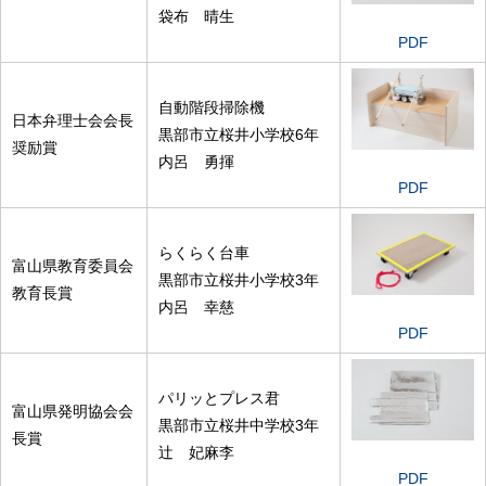
袋布 晴生
PDF
自動階段掃除機
日本弁理士会会長
黒部市立桜井小学校6年
奨励賞
内呂 勇揮
PDF
らくらく台車
富山県教育委員会
黒部市立桜井小学校3年
教育長賞
内呂 幸慈
PDF
パリッとプレス君
富山県発明協会会
黒部市立桜井中学校3年
長賞
辻 妃麻李
PDF