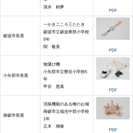
清水 頼夢
PDF
一かき二ころ三たたき
砺波市立砺波東部小学校
砺波市長賞
5年
関 敬美
PDF
物運び機
小矢部市立蟹谷小学校5
小矢部市長賞
年
甲谷 悠真
PDF
消臭機能のある檜のお城
南砺市立福光中部小学校
南砺市長賞
1年
正木 瑚春
PDF