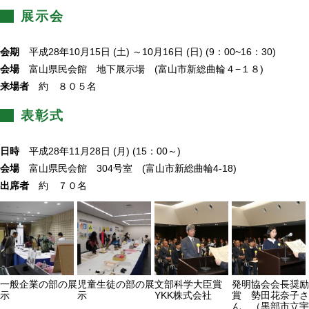
展示会
会期
平成28年10月15日 (土) ～10月16日 (日) (9：00~16：30)
会場
富山県民会館 地下展示場 (
富山市新総曲輪４−１８
)
来場者
約 ８０５名
表彰式
日時
平成28年11月28日 (月) (15：00～)
会場
富山県民会館 304号室 (富山市新総曲輪4-18)
出席者
約 ７０名
一般企業の部の展
児童生徒の部の展
文部科学大臣賞
発明協会会長奨励
示
示
YKK株式会社
賞 勢田花奈子さ
ん （黒部市立宇