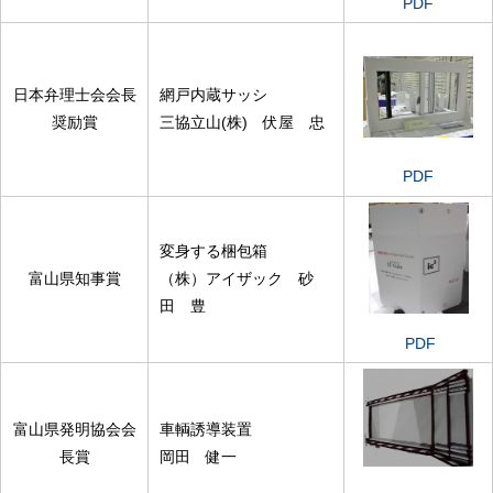
PDF
日本弁理士会会長
網戸内蔵サッシ
奨励賞
三協立山(株) 伏屋 忠
PDF
変身する梱包箱
富山県知事賞
（株）アイザック 砂
田 豊
PDF
富山県発明協会会
車輌誘導装置
長賞
岡田 健一