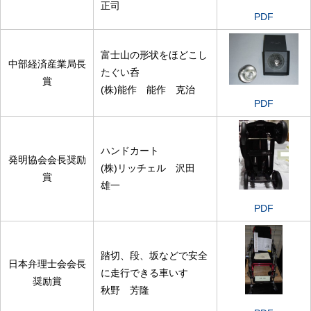
正司
PDF
富士山の形状をほどこし
中部経済産業局長
たぐい呑
賞
(株)能作 能作 克治
PDF
ハンドカート
発明協会会長奨励
(株)リッチェル 沢田
賞
雄一
PDF
踏切、段、坂などで安全
日本弁理士会会長
に走行できる車いす
奨励賞
秋野 芳隆