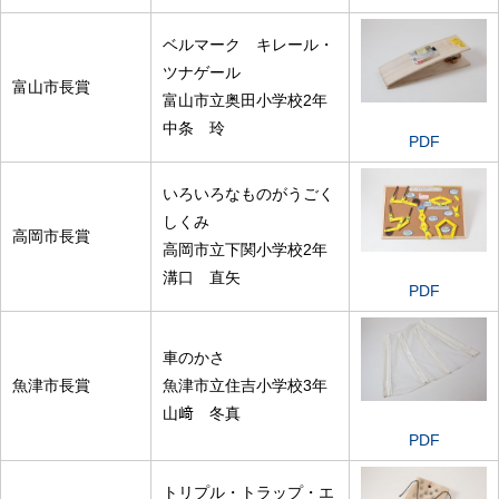
ベルマーク キレール・
ツナゲール
富山市長賞
富山市立奥田小学校2年
中条 玲
PDF
いろいろなものがうごく
しくみ
高岡市長賞
高岡市立下関小学校2年
溝口 直矢
PDF
車のかさ
魚津市長賞
魚津市立住吉小学校3年
山﨑 冬真
PDF
トリプル・トラップ・エ