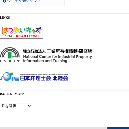
少年少女発明クラブ
LINKS
BACK NUMBER
Back
Number