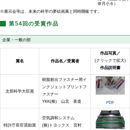
奈月小６）
※展示会等は、未来の科学の夢絵画展と同時開催です。
第54回の受賞作品
企業・一般の部
作品写真
／
(クリックで拡大)
賞名
作品名
／
受賞者
作品説明書
樹脂射出ファスナー用イ
ンクジェットプリントフ
文部科学大臣賞
ァスナー
YKK(株) 山北 喜道
PDF
空気調和システム
特許庁長官奨励賞
(株)トヨックス 宮村