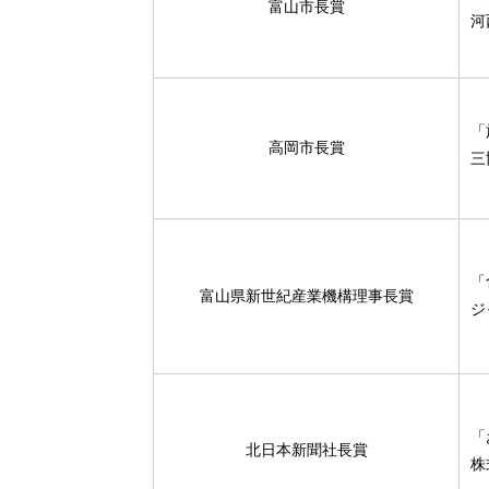
富山市長賞
河
「
高岡市長賞
三
「
富山県新世紀産業機構理事長賞
ジ
「
北日本新聞社長賞
株