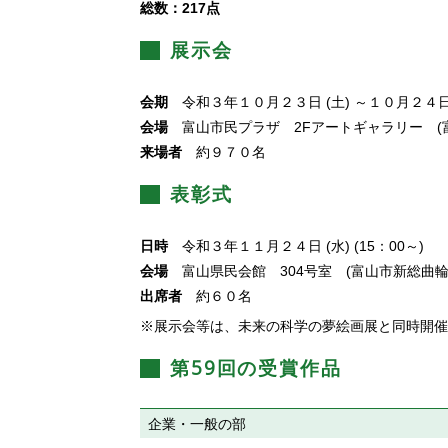
総数：217点
展示会
会期
令和３年１０月２３日 (土) ～１０月２４日 (日)
会場
富山市民プラザ 2Fアートギャラリー (
来場者
約９７０名
表彰式
日時
令和３年１１月２４日 (水) (15：00～)
会場
富山県民会館 304号室 (富山市新総曲輪4-
出席者
約６０名
※展示会等は、未来の科学の夢絵画展と同時開催
第59回の受賞作品
企業・一般の部