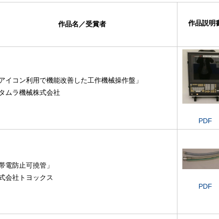
作品説明
作品名
／
受賞者
アイコン利用で機能改善した工作機械操作盤」
タムラ機械株式会社
PDF
帯電防止可撓管」
式会社トヨックス
PDF