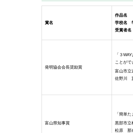
作品名
賞名
学校名 
受賞者名
「３WA
ことがで
発明協会会長奨励賞
富山市立
佐野川 
「簡単た
富山県知事賞
黒部市立
松原 那