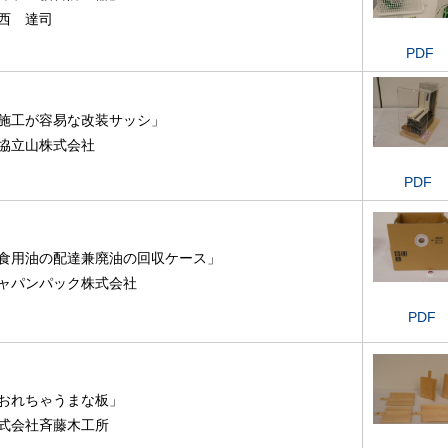
西 達司
PDF
施工が容易な改装サッシ」
協立山株式会社
PDF
食用油の配達兼廃油の回収ケース」
ャパンパック株式会社
PDF
おれちゃうまな板」
式会社斉藤木工所