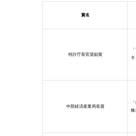
賞名
「
特許庁長官奨励賞
キ
「
中部経済産業局長賞
株