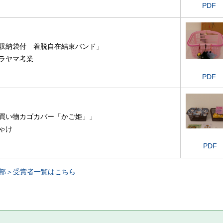
PDF
収納袋付 着脱自在結束バンド」
ラヤマ考業
PDF
買い物カゴカバー「かご姫」」
ゃけ
P
DF
の部＞受賞者一覧はこちら