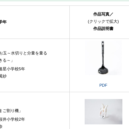
作品写真
／
(クリックで拡大)
学年
作品説明書
Yお玉～水切りと分量を量る
きる～」
速星小学校5年
翼紗
PDF
まご割り機」
桜井小学校2年
奈