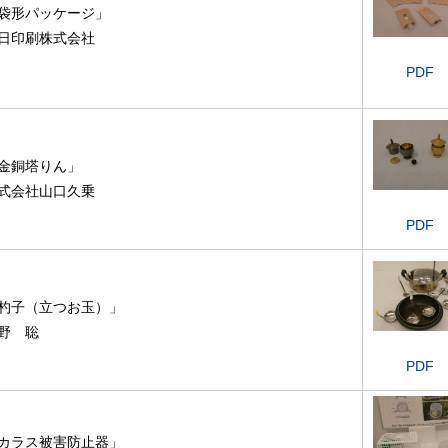
袋形パッケージ」
日印刷株式会社
PDF
金銅塔りん」
式会社山口久乗
PDF
杓子（立つお玉）」
野 聡
PDF
カラス被害防止器」